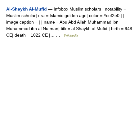
Al-Shaykh Al-Mufid
— Infobox Muslim scholars | notability =
Muslim scholar| era = Islamic golden age| color = #cef2e0 | |
image caption = | | name = Abu Abd Allah Muhammad ibn
Muhammad ibn al Nu man| title= al Shaykh al Mufid | birth = 948
CE| death = 1022 CE |… …
Wikipedia