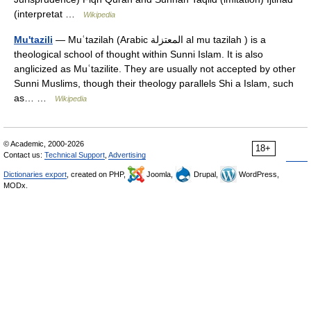
(interpretat …
Wikipedia
Mu'tazili
— Muʿtazilah (Arabic المعتزلة al mu tazilah ) is a
theological school of thought within Sunni Islam. It is also
anglicized as Muʿtazilite. They are usually not accepted by other
Sunni Muslims, though their theology parallels Shi a Islam, such
as… …
Wikipedia
© Academic, 2000-2026
18+
Contact us:
Technical Support
,
Advertising
Dictionaries export
, created on PHP,
Joomla,
Drupal,
WordPress,
MODx.