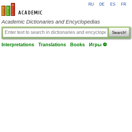
RU
DE
ES
FR
en-academic.com
Academic Dictionaries and Encyclopedias
Search!
Interpretations
Translations
Books
Игры ⚽