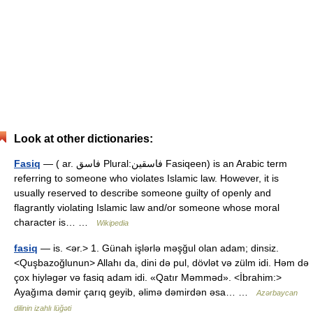
Look at other dictionaries:
Fasiq
— ( ar. فاسق Plural:فاسقين Fasiqeen) is an Arabic term
referring to someone who violates Islamic law. However, it is
usually reserved to describe someone guilty of openly and
flagrantly violating Islamic law and/or someone whose moral
character is… …
Wikipedia
fasiq
— is. <ər.> 1. Günah işlərlə məşğul olan adam; dinsiz.
<Quşbazoğlunun> Allahı da, dini də pul, dövlət və zülm idi. Həm də
çox hiyləgər və fasiq adam idi. «Qatır Məmməd». <İbrahim:>
Ayağıma dəmir çarıq geyib, əlimə dəmirdən əsa… …
Azərbaycan
dilinin izahlı lüğəti