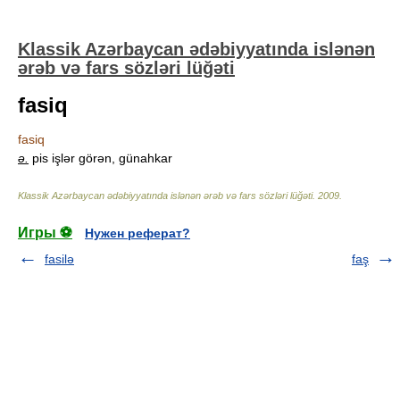
Klassik Azərbaycan ədəbiyyatında islənən
ərəb və fars sözləri lüğəti
fasiq
fasiq
ə.
pis işlər görən, günahkar
Klassik Azərbaycan ədəbiyyatında islənən ərəb və fars sözləri lüğəti
.
2009
.
Игры ⚽
Нужен реферат?
fasilə
faş