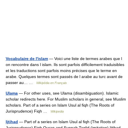
Vocabulaire de l'islam
— Voici une liste de termes arabes que l
on rencontre dans l islam. Ils sont parfois difficilement traduisibles
et les traductions sont parfois moins précises que le terme en
arabe. Quelques termes sont passés de l arabe au turc avant de
passer au… …
Wikipédia en Français
Ulama
— For other uses, see Ulama (disambiguation). Islamic
scholar redirects here. For Muslim scholars in general, see Muslim
scholars. Part of a series on Islam Usul al fiqh (The Roots of
Jurisprudence) Fiqh …
Wikipedia
Ijtihad
— Part of a series on Islam Usul al fiqh (The Roots of
Jurisprudence) Fiqh Quran and Sunnah Taqlid (imitation) Ijtihad