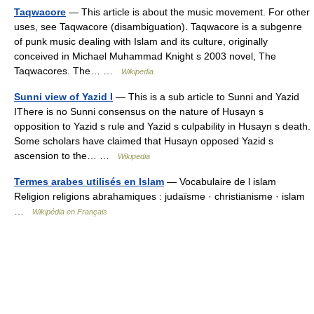
Taqwacore
— This article is about the music movement. For other
uses, see Taqwacore (disambiguation). Taqwacore is a subgenre
of punk music dealing with Islam and its culture, originally
conceived in Michael Muhammad Knight s 2003 novel, The
Taqwacores. The… …
Wikipedia
Sunni view of Yazid I
— This is a sub article to Sunni and Yazid
IThere is no Sunni consensus on the nature of Husayn s
opposition to Yazid s rule and Yazid s culpability in Husayn s death.
Some scholars have claimed that Husayn opposed Yazid s
ascension to the… …
Wikipedia
Termes arabes utilisés en Islam
— Vocabulaire de l islam
Religion religions abrahamiques : judaïsme · christianisme · islam
…
Wikipédia en Français